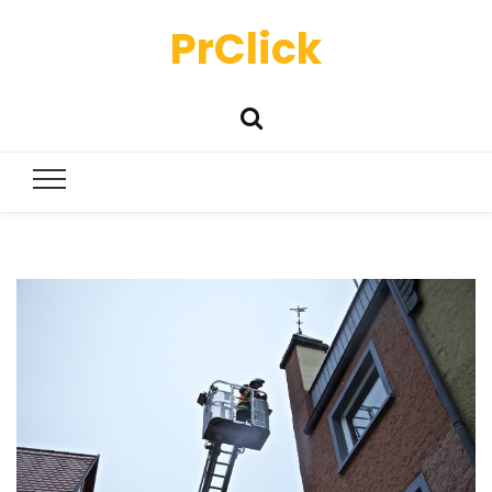
PrClick