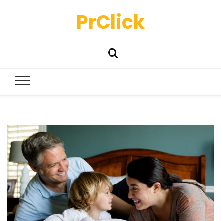
PrClick