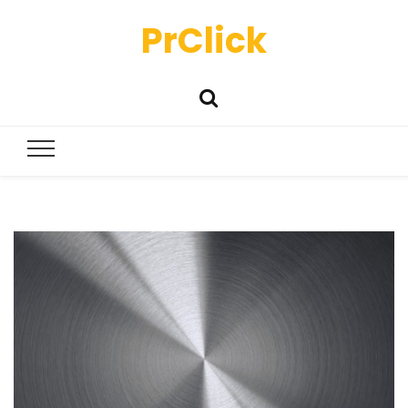
PrClick