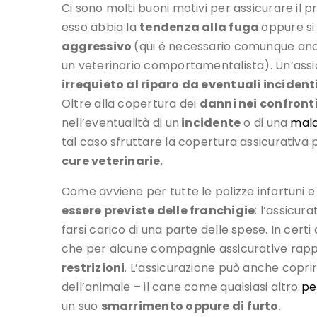
Ci sono molti buoni motivi per assicurare il pr
esso abbia la
tendenza alla fuga
oppure si
aggressivo
(qui è necessario comunque anch
un veterinario comportamentalista). Un’assic
irrequieto al riparo da eventuali incident
Oltre alla copertura dei
danni nei confronti 
nell’eventualità di un
incidente
o di una
mala
tal caso sfruttare la copertura assicurativa 
cure veterinarie
.
Come avviene per tutte le polizze infortuni 
essere previste delle franchigie
: l’assicu
farsi carico di una parte delle spese. In certi
che per alcune compagnie assicurative rapp
restrizioni
. L’assicurazione può anche copri
dell’animale – il cane come qualsiasi altro
pe
un suo
smarrimento oppure di furto
.