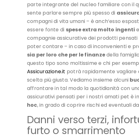
parte integrante del nucleo familiare con il q
sente parlare sempre più spesso di
assicura
compagni di vita umani – è anch’esso esposto
essere fonte di
spese extra molto ingenti
e
compagnie assicurative dei prodotti pensati 
poter contare – in caso di inconvenienti e p
sia per loro che per le finanze
della famiglia
questo tipo sono moltissime e chi per esem
Assicurazione.it
potrà rapidamente vagliare off
scelta più giusta. Vediamo insieme alcuni
buo
affrontare in tal modo la quotidianità con una
assicurativi pensati per i nostri amati pet è
hoc
, in grado di coprire rischi ed eventuali da
Danni verso terzi, info
furto o smarrimento