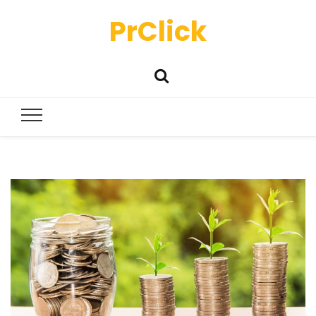
PrClick