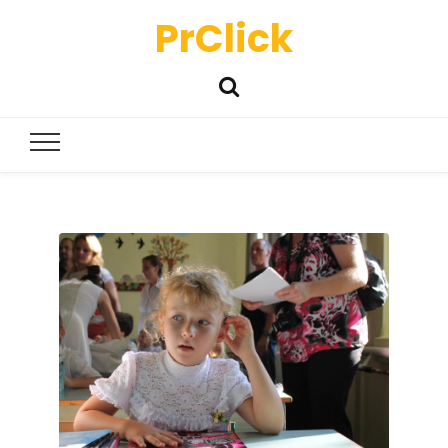
PrClick