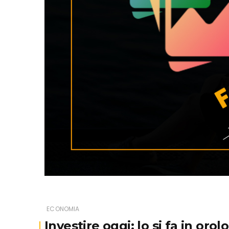
ECONOMIA
Investire oggi: lo si fa in orol