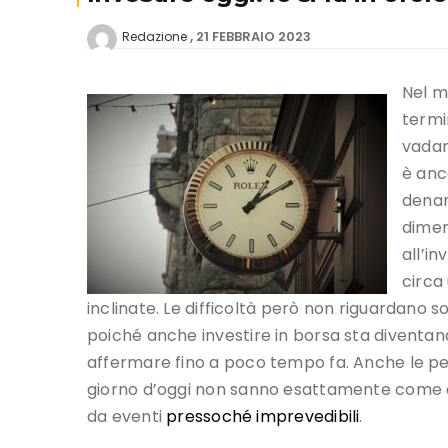
21 FEBBRAIO 2023
Redazione
Nel m
termi
vadano
è anc
denar
dimen
all’i
circa
inclinate. Le difficoltà però non riguardano
poiché anche investire in borsa sta diventand
affermare fino a poco tempo fa. Anche le per
giorno d’oggi non sanno esattamente come
da eventi
pressoché imprevedibili
.