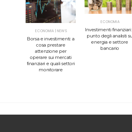
ECONOMIA
Investimenti finanziari: 
|
ECONOMIA
NEWS
punto degli analisti s
Borsa e investimenti: a
energia e settore
cosa prestare
bancario
attenzione per
operare sui mercati
finanziari e quali settori
A
monitorare
oria