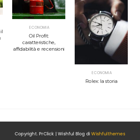
ECONOMIA
il
Oil Profit:
u
caratteristiche,
affidabilità e recensioni
ECONOMIA
Rolex: la storia
Copyright. PrClick | Wishful Blog di
Wishfulthemes