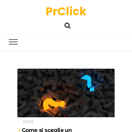
PrClick
CASA
Come si sceglie un