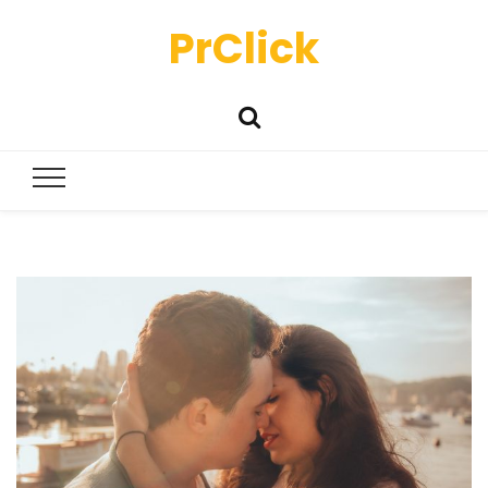
PrClick