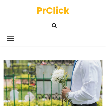
PrClick