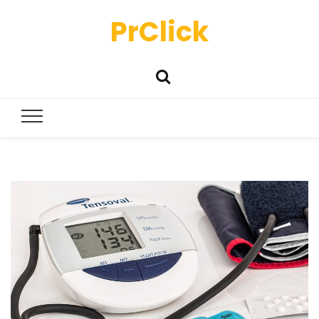
PrClick