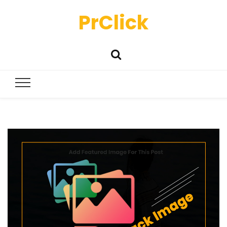
PrClick