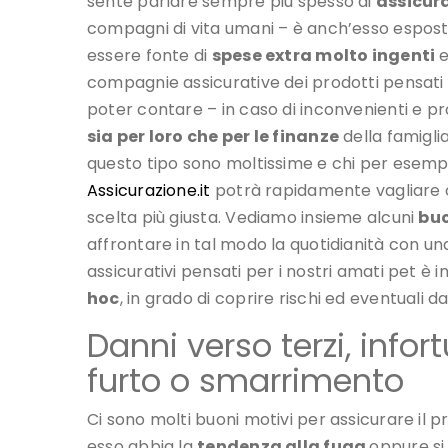
sente parlare sempre più spesso di
assicura
compagni di vita umani – è anch’esso esposto
essere fonte di
spese extra molto ingenti
e
compagnie assicurative dei prodotti pensati 
poter contare – in caso di inconvenienti e p
sia per loro che per le finanze
della famiglia
questo tipo sono moltissime e chi per esem
Assicurazione.it
potrà rapidamente vagliare off
scelta più giusta. Vediamo insieme alcuni
buo
affrontare in tal modo la quotidianità con una
assicurativi pensati per i nostri amati pet è
hoc
, in grado di coprire rischi ed eventuali da
Danni verso terzi, info
furto o smarrimento
Ci sono molti buoni motivi per assicurare il pr
esso abbia la
tendenza alla fuga
oppure si