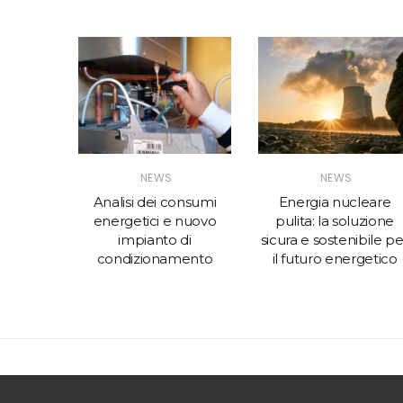
NEWS
NEWS
evi del
Analisi dei consumi
Energia nucleare
mente a
energetici e nuovo
pulita: la soluzione
a
impianto di
sicura e sostenibile pe
condizionamento
il futuro energetico