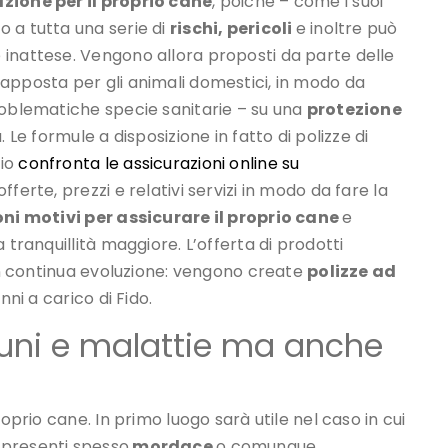
zione per il proprio cane
, poiché – come i suoi
 a tutta una serie di
rischi, pericoli
e inoltre può
 inattese. Vengono allora proposti da parte delle
apposta per gli animali domestici, in modo da
roblematiche specie sanitarie – su una
protezione
. Le formule a disposizione in fatto di polizze di
pio
confronta le assicurazioni online su
erte, prezzi e relativi servizi in modo da fare la
ni motivi per assicurare il proprio cane
e
 tranquillità maggiore. L’offerta di prodotti
 in continua evoluzione: vengono create
polizze ad
nni a carico di Fido.
rtuni e malattie ma anche
oprio cane. In primo luogo sarà utile nel caso in cui
 presenti spesso
mordace
o comunque