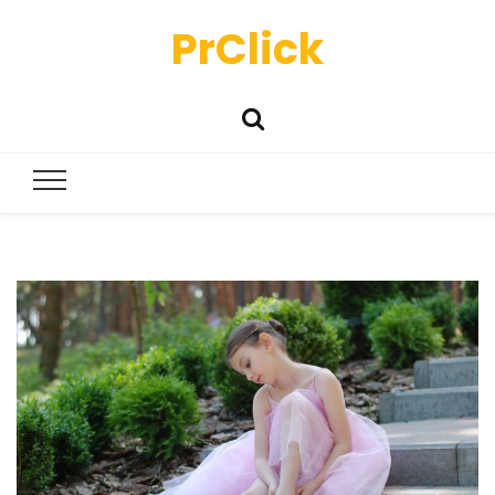
PrClick