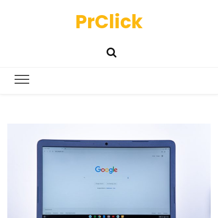
PrClick